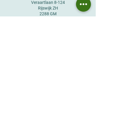
Veraartlaan 8-124
Rijswijk ZH
2288 GM
The Netherlands
E :
info@jktglobal.com
T:
+31 707110288
F: +31 707110289
DUBAI
2201, Indigo Icon Cluster F
Jumeirah Lakes Towers
Dubai
United Arab Emirates
E :
info@jktglobal.com
T:
+971 4255 9193
T: +971 4351 0057
​​UNITED KINGDOM
The Old Rectory, Main Street